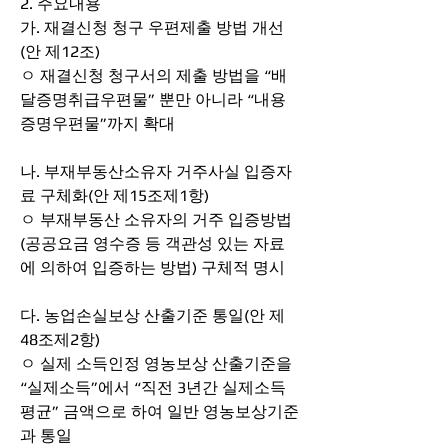
2. 주요내용
가. 재결신청 청구 우편제출 방법 개선
(안 제12조)
ㅇ 재결신청 청구서의 제출 방법을 “배
달증명취급우편물” 뿐만 아니라 “내용
증명우편물”까지 확대
나. 부재부동산소유자 거주사실 입증자
료 구체화(안 제15조제1항)
ㅇ 부재부동산 소유자의 거주 입증방법
(공공요금 영수증 등 객관성 있는 자료
에 의하여 입증하는 방법) 구체적 명시
다. 농업손실보상 산출기준 통일(안 제
48조제2항)
ㅇ 실제 소득인정 영농보상 산출기준을 
“실제소득”에서 “직전 3년간 실제소득 
평균” 금액으로 하여 일반 영농보상기준
과 통일