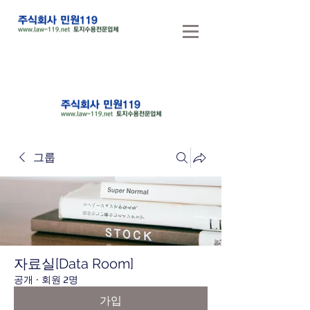
그룹
자료실[Data Room]
공개
·
회원 2명
가입