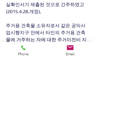
실확인서가 제출된 것으로 간주하였고
(2015.4.28.개정),
주거용 건축물 소유자로서 같은 공익사
업시행지구 안에서 타인의 주거용 건축
물에 거주하는 자에 대한 주거이전비 지
급기준을 주거용 건축물을 소유하면서 
실제 거주하는 자와 동일한 2개월분으
Phone
Email
로 정하는 한편, 건축물 거주자가 이사를 
하는 경우 보상하는 이사비 중 차량운임
의 기준을 한국교통연구원에서 발표하
는 운임으로 하도록 하였고(2016.1.6.개
정),
휴직보상기간을 120일로 확대하였다
(2016.6.14.개정).
0
0
10