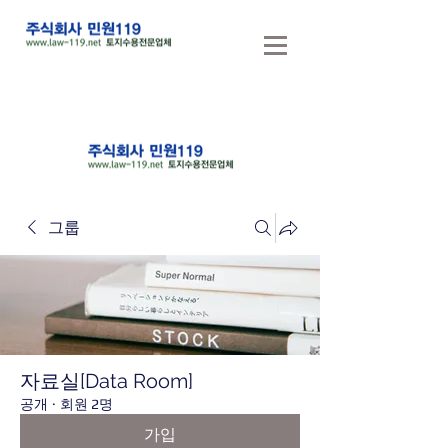
그룹
자료실[Data Room]
공개
·
회원 2명
가입