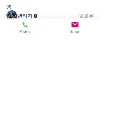
명
관리자
팔로우
전체 회원 보기(1명)
Phone
Email
(주)​민원119 경기도 화성시 동탄대로 637, 삼성어반타워 607호
E-mail :
kangbj91@hanmail.net
,
navy0363@nate.com
,
bc0813@naver.com
Tel:
031-373-0513
Fax :
031-373-0524