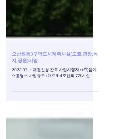
오산원동3구역도시계획시설(도로,광장,녹
지,공원)사업
2022.03. ~ 재결신청 완료 사업시행자 : (주)엠에
스홀딩스 사업규모 : 대로3-4호선외 7개시설