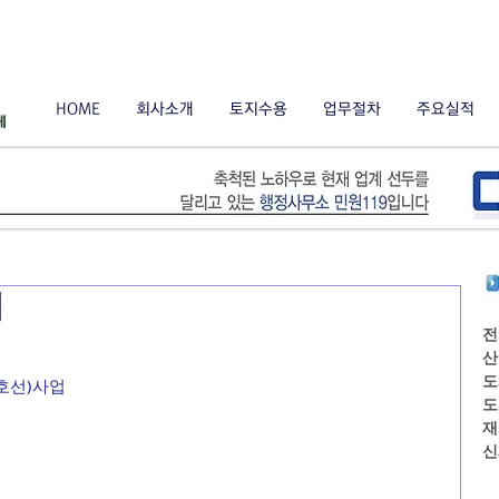
HOME
회사소개
토지수용
업무절차
주요실적
업
전
산
도
2호선)사업
도
재
신