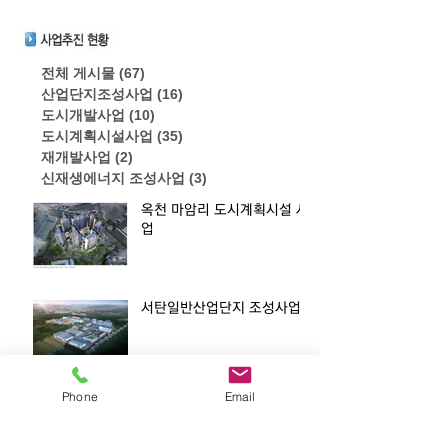
전체 게시물
(67)
게시물 67개
산업단지조성사업
(16)
게시물 16개
도시개발사업
(10)
게시물 10개
도시계획시설사업
(35)
게시물 35개
재개발사업
(2)
게시물 2개
신재생에너지 조성사업
(3)
게시물 3개
옥천 마암리 도시계획시설 사
업
서탄일반산업단지 조성사업
Phone
Email
안골지구 도시계획시설(도로,
하천) 조성사업