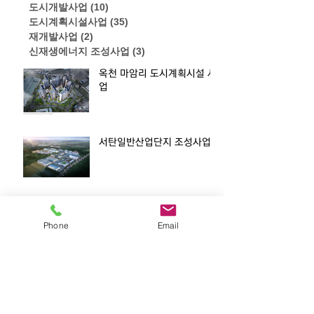
도시개발사업
(10)
게시물 10개
도시계획시설사업
(35)
게시물 35개
재개발사업
(2)
게시물 2개
신재생에너지 조성사업
(3)
게시물 3개
옥천 마암리 도시계획시설 사
업
서탄일반산업단지 조성사업
안골지구 도시계획시설(도로,
하천) 조성사업
Phone
Email
마석우3지구 도시계획시설사
업