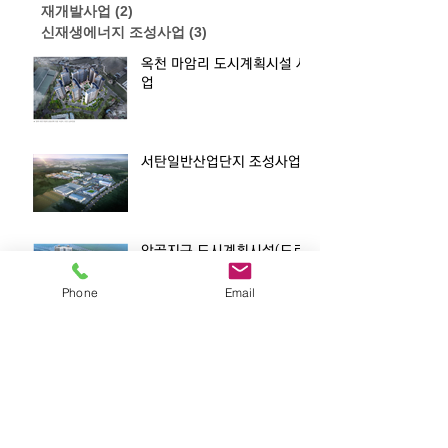
재개발사업
(2)
게시물 2개
신재생에너지 조성사업
(3)
게시물 3개
옥천 마암리 도시계획시설 사
업
서탄일반산업단지 조성사업
안골지구 도시계획시설(도로,
하천) 조성사업
Phone
Email
마석우3지구 도시계획시설사
업